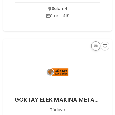
Salon: 4
Stant: 419
GÖKTAY ELEK MAKİNA METAL MÜHENDİSLİK MÜŞAVİRLİK İNŞAAT İMALAT SANAYİ VE TİCARET LİMİTED ŞİRKETİ
Türkı̇ye