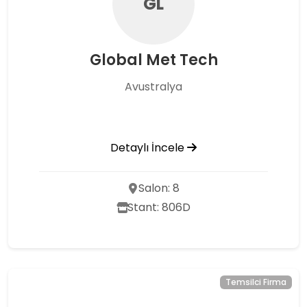
GL
Global Met Tech
Avustralya
Detaylı İncele
Salon: 8
Stant: 806D
Temsilci Firma