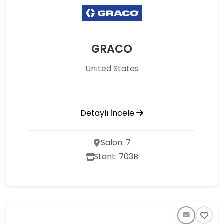
GRACO
Unıted States
Detaylı İncele
Salon: 7
Stant: 703B