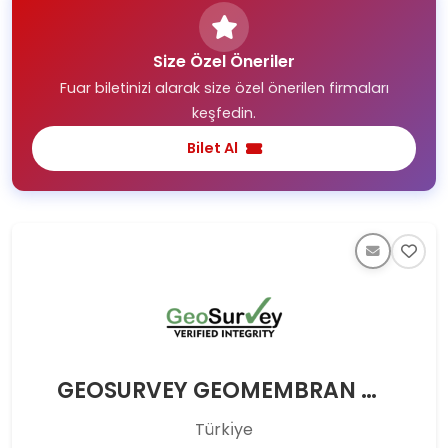
Size Özel Öneriler
Fuar biletinizi alarak size özel önerilen firmaları
keşfedin.
Bilet Al
GEOSURVEY GEOMEMBRAN BÜTÜNLÜK TESTİ SÜPERVİZYON VE KONTROL SAN. TİC. LTD. ŞTİ.
Türkı̇ye