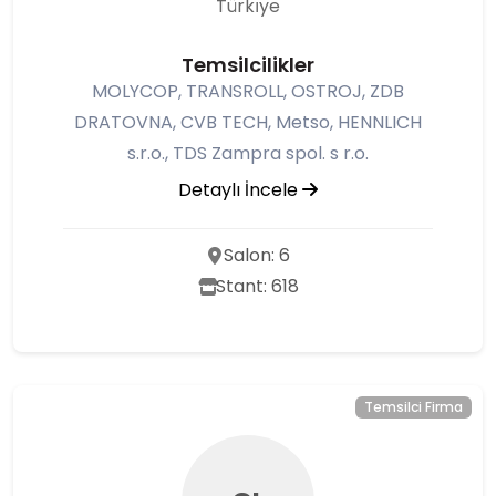
Türkı̇ye
Temsilcilikler
MOLYCOP, TRANSROLL, OSTROJ, ZDB
DRATOVNA, CVB TECH, Metso, HENNLICH
s.r.o., TDS Zampra spol. s r.o.
Detaylı İncele
Salon: 6
Stant: 618
Temsilci Firma