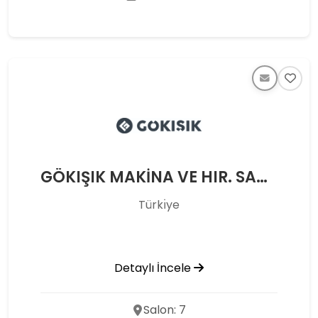
GÖKIŞIK MAKİNA VE HIR. SAN. TİC. LTD. ŞTİ.
Türkı̇ye
Detaylı İncele
Salon: 7