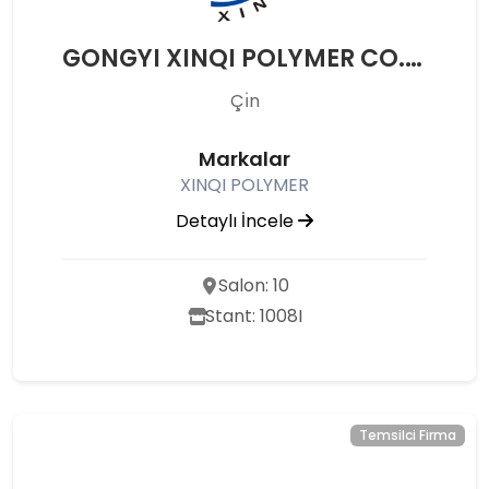
GONGYI XINQI POLYMER CO.,LTD.
Çı̇n
Markalar
XINQI POLYMER
Detaylı İncele
Salon: 10
Stant: 1008I
Temsilci Firma