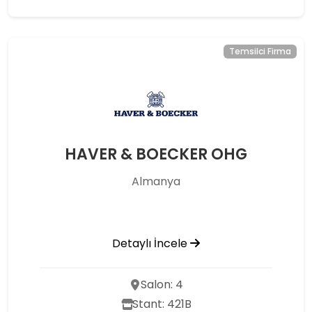
Temsilci Firma
HAVER & BOECKER OHG
Almanya
Detaylı İncele
Salon: 4
Stant: 421B