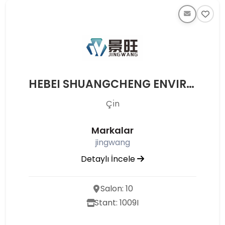
HEBEI SHUANGCHENG ENVIRONMENTAL PROTECTION EQUIPMENT CO.,LTD
Çı̇n
Markalar
jingwang
Detaylı İncele
Salon: 10
Stant: 1009I