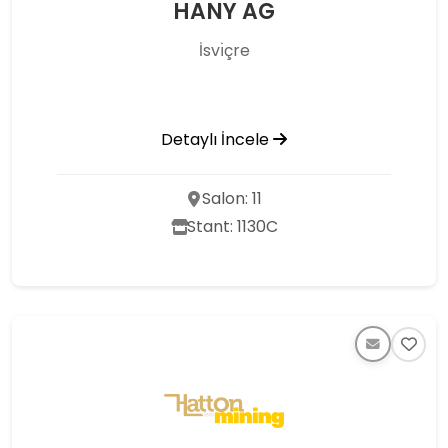
HANY AG
İsvı̇çre
Detaylı İncele
Salon: 11
Stant: 1130C