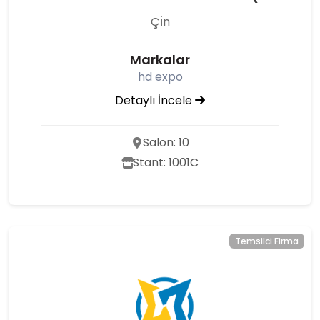
Çı̇n
Markalar
hd expo
Detaylı İncele
Salon: 10
Stant: 1001C
Temsilci Firma