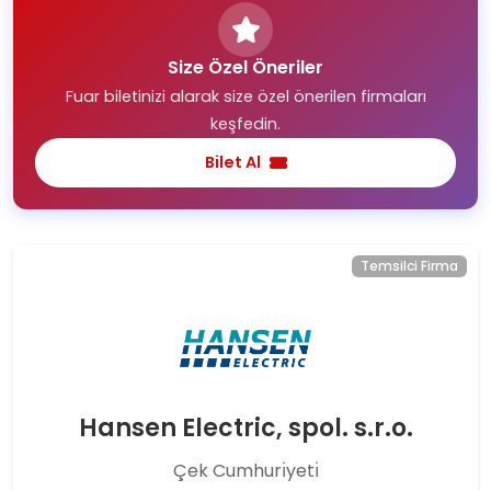
Size Özel Öneriler
Fuar biletinizi alarak size özel önerilen firmaları
keşfedin.
Bilet Al
Temsilci Firma
Hansen Electric, spol. s.r.o.
Çek Cumhurı̇yetı̇