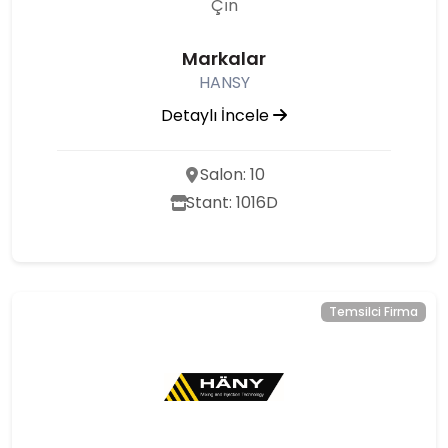
Çı̇n
Markalar
HANSY
Detaylı İncele
Salon: 10
Stant: 1016D
Temsilci Firma