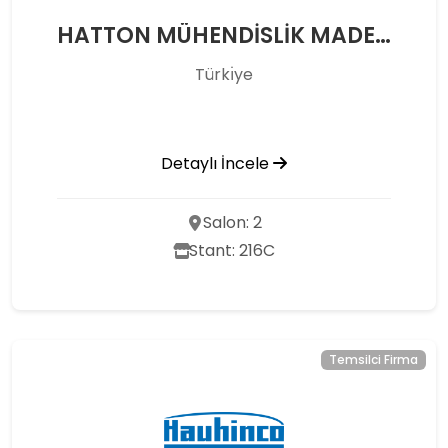
HATTON MÜHENDİSLİK MADENCİLİK LTD.ŞTİ
Türkı̇ye
Detaylı İncele
Salon: 2
Stant: 216C
Temsilci Firma