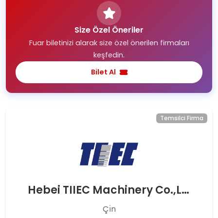
Size Özel Öneriler
Fuar biletinizi alarak size özel önerilen firmaları
keşfedin.
Bilet Al
Temsilci Firma
Hebei TIIEC Machinery Co.,Ltd
Çı̇n