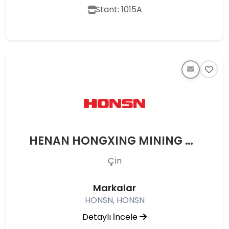
Stant: 1015A
HENAN HONGXING MINING MACHINERY CO.,LTD
Çı̇n
Markalar
HONSN, HONSN
Detaylı İncele