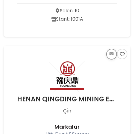
Salon: 10
Stant: 1001A
HENAN QINGDING MINING EQUIPMENT CO., LTD.
Çı̇n
Markalar
HW Crush&Screen