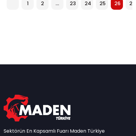
1
2
...
23
24
25
26
27
Sektörün En Kapsamlı Fuarı Maden Türkiye