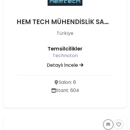
HEM TECH MÜHENDİSLİK SANAYİ VE TİCARET LİMİTED ŞİRKETİ
Türkı̇ye
Temsilcilikler
Technoton
Detaylı İncele
Salon: 6
Stant: 604