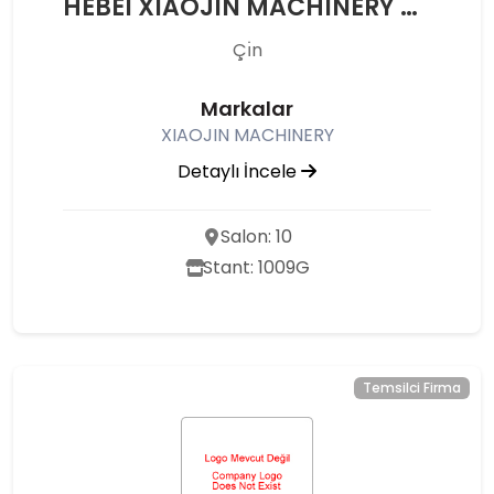
HEBEI XIAOJIN MACHINERY MANUFACTURING INC.
Çı̇n
Markalar
XIAOJIN MACHINERY
Detaylı İncele
Salon: 10
Stant: 1009G
Temsilci Firma