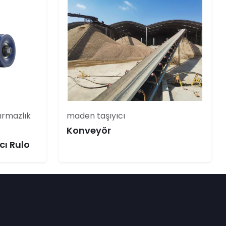
ırmazlık
maden taşıyıcı
Konveyör
cı Rulo