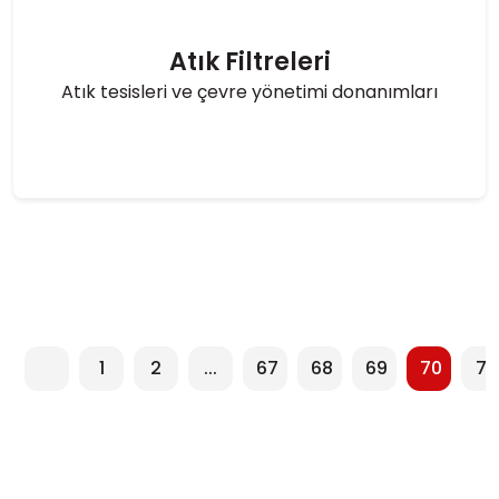
Atık Filtreleri
Atık tesisleri ve çevre yönetimi donanımları
1
2
...
67
68
69
70
71