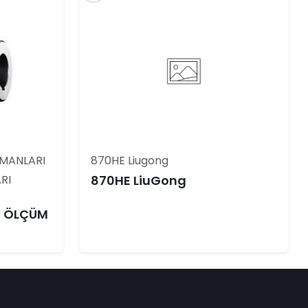
MANLARI
870HE Liugong
RI
870HE LiuGong
K ÖLÇÜM