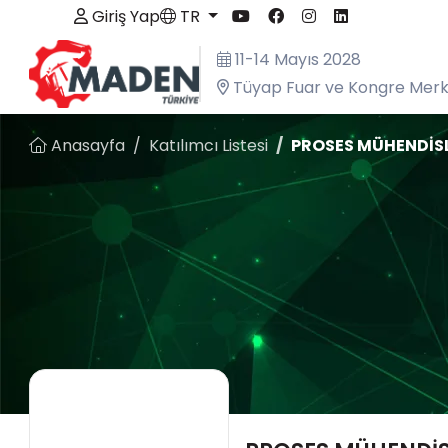
Giriş Yap
TR
11-14 Mayıs 2028
Tüyap Fuar ve Kongre Merke
Anasayfa
Katılımcı Listesi
PROSES MÜHENDİSLİ