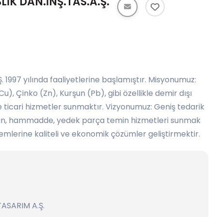
İK DAN.İNŞ.TAS.A.Ş.
 1997 yılında faaliyetlerine başlamıştır. Misyonumuz:
u), Çinko (Zn), Kurşun (Pb), gibi özellikle demir dışı
 ticari hizmetler sunmaktır. Vizyonumuz: Geniş tedarik
pman, hammadde, yedek parça temin hizmetleri sunmak
emlerine kaliteli ve ekonomik çözümler geliştirmektir.
ASARIM A.Ş.