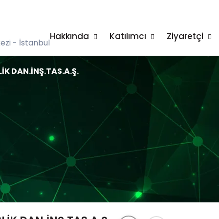
Hakkında
Katılımcı
Ziyaretçi
zi - İstanbul
K DAN.İNŞ.TAS.A.Ş.