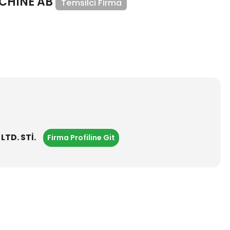
CHINE AB
Temsilci Firma
TD. STİ.
Firma Profiline Git